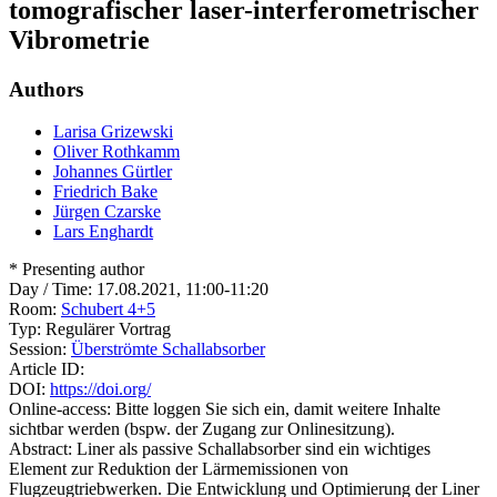
tomografischer laser-interferometrischer
Vibrometrie
Authors
Larisa Grizewski
Oliver Rothkamm
Johannes Gürtler
Friedrich Bake
Jürgen Czarske
Lars Enghardt
* Presenting author
Day / Time:
17.08.2021, 11:00-11:20
Room:
Schubert 4+5
Typ:
Regulärer Vortrag
Session:
Überströmte Schallabsorber
Article ID:
DOI:
https://doi.org/
Online-access:
Bitte loggen Sie sich ein, damit weitere Inhalte
sichtbar werden (bspw. der Zugang zur Onlinesitzung).
Abstract:
Liner als passive Schallabsorber sind ein wichtiges
Element zur Reduktion der Lärmemissionen von
Flugzeugtriebwerken. Die Entwicklung und Optimierung der Liner