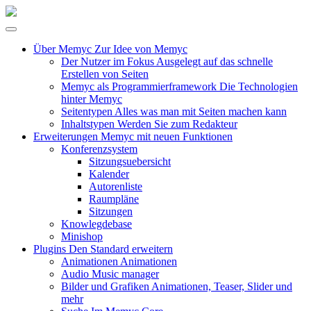
Über Memyc
Zur Idee von Memyc
Der Nutzer im Fokus
Ausgelegt auf das schnelle
Erstellen von Seiten
Memyc als Programmierframework
Die Technologien
hinter Memyc
Seitentypen
Alles was man mit Seiten machen kann
Inhaltstypen
Werden Sie zum Redakteur
Erweiterungen
Memyc mit neuen Funktionen
Konferenzsystem
Sitzungsuebersicht
Kalender
Autorenliste
Raumpläne
Sitzungen
Knowlegdebase
Minishop
Plugins
Den Standard erweitern
Animationen
Animationen
Audio
Music manager
Bilder und Grafiken
Animationen, Teaser, Slider und
mehr