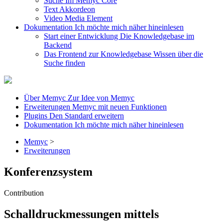
Suche
Im Memyc Core
Text
Akkordeon
Video
Media Element
Dokumentation
Ich möchte mich näher hineinlesen
Start einer Entwicklung
Die Knowledgebase im
Backend
Das Frontend zur Knowledgebase
Wissen über die
Suche finden
Über Memyc
Zur Idee von Memyc
Erweiterungen
Memyc mit neuen Funktionen
Plugins
Den Standard erweitern
Dokumentation
Ich möchte mich näher hineinlesen
Memyc
>
Erweiterungen
Konferenzsystem
Contribution
Schalldruckmessungen mittels