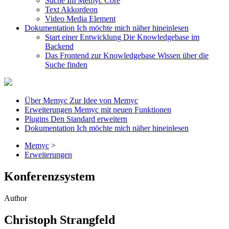
Suche
Im Memyc Core
Text
Akkordeon
Video
Media Element
Dokumentation
Ich möchte mich näher hineinlesen
Start einer Entwicklung
Die Knowledgebase im
Backend
Das Frontend zur Knowledgebase
Wissen über die
Suche finden
Über Memyc
Zur Idee von Memyc
Erweiterungen
Memyc mit neuen Funktionen
Plugins
Den Standard erweitern
Dokumentation
Ich möchte mich näher hineinlesen
Memyc
>
Erweiterungen
Konferenzsystem
Author
Christoph Strangfeld