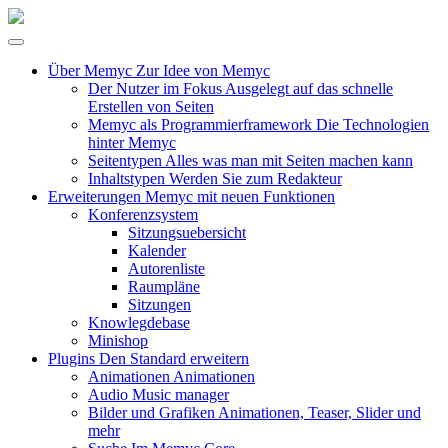
Über Memyc
Zur Idee von Memyc
Der Nutzer im Fokus
Ausgelegt auf das schnelle
Erstellen von Seiten
Memyc als Programmierframework
Die Technologien
hinter Memyc
Seitentypen
Alles was man mit Seiten machen kann
Inhaltstypen
Werden Sie zum Redakteur
Erweiterungen
Memyc mit neuen Funktionen
Konferenzsystem
Sitzungsuebersicht
Kalender
Autorenliste
Raumpläne
Sitzungen
Knowlegdebase
Minishop
Plugins
Den Standard erweitern
Animationen
Animationen
Audio
Music manager
Bilder und Grafiken
Animationen, Teaser, Slider und
mehr