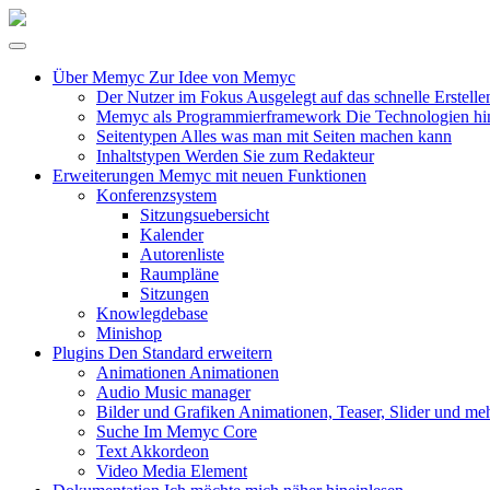
Über Memyc
Zur Idee von Memyc
Der Nutzer im Fokus
Ausgelegt auf das schnelle Erstelle
Memyc als Programmierframework
Die Technologien h
Seitentypen
Alles was man mit Seiten machen kann
Inhaltstypen
Werden Sie zum Redakteur
Erweiterungen
Memyc mit neuen Funktionen
Konferenzsystem
Sitzungsuebersicht
Kalender
Autorenliste
Raumpläne
Sitzungen
Knowlegdebase
Minishop
Plugins
Den Standard erweitern
Animationen
Animationen
Audio
Music manager
Bilder und Grafiken
Animationen, Teaser, Slider und me
Suche
Im Memyc Core
Text
Akkordeon
Video
Media Element