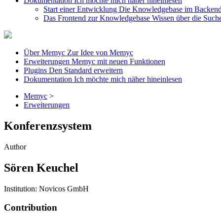
Dokumentation
Ich möchte mich näher hineinlesen
Start einer Entwicklung
Die Knowledgebase im Backen
Das Frontend zur Knowledgebase
Wissen über die Such
Über Memyc
Zur Idee von Memyc
Erweiterungen
Memyc mit neuen Funktionen
Plugins
Den Standard erweitern
Dokumentation
Ich möchte mich näher hineinlesen
Memyc
>
Erweiterungen
Konferenzsystem
Author
Sören Keuchel
Institution: Novicos GmbH
Contribution