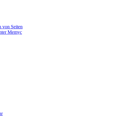
n von Seiten
inter Memyc
hr