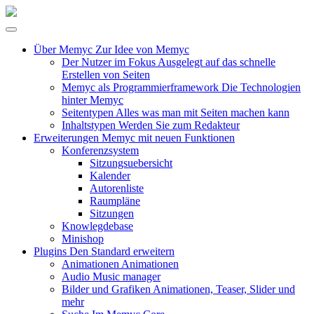
Über Memyc
Zur Idee von Memyc
Der Nutzer im Fokus
Ausgelegt auf das schnelle
Erstellen von Seiten
Memyc als Programmierframework
Die Technologien
hinter Memyc
Seitentypen
Alles was man mit Seiten machen kann
Inhaltstypen
Werden Sie zum Redakteur
Erweiterungen
Memyc mit neuen Funktionen
Konferenzsystem
Sitzungsuebersicht
Kalender
Autorenliste
Raumpläne
Sitzungen
Knowlegdebase
Minishop
Plugins
Den Standard erweitern
Animationen
Animationen
Audio
Music manager
Bilder und Grafiken
Animationen, Teaser, Slider und
mehr