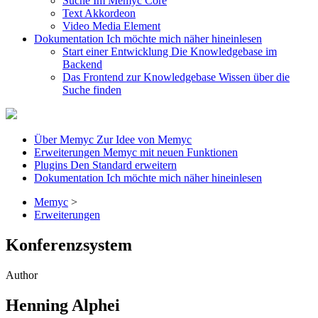
Suche
Im Memyc Core
Text
Akkordeon
Video
Media Element
Dokumentation
Ich möchte mich näher hineinlesen
Start einer Entwicklung
Die Knowledgebase im
Backend
Das Frontend zur Knowledgebase
Wissen über die
Suche finden
Über Memyc
Zur Idee von Memyc
Erweiterungen
Memyc mit neuen Funktionen
Plugins
Den Standard erweitern
Dokumentation
Ich möchte mich näher hineinlesen
Memyc
>
Erweiterungen
Konferenzsystem
Author
Henning Alphei