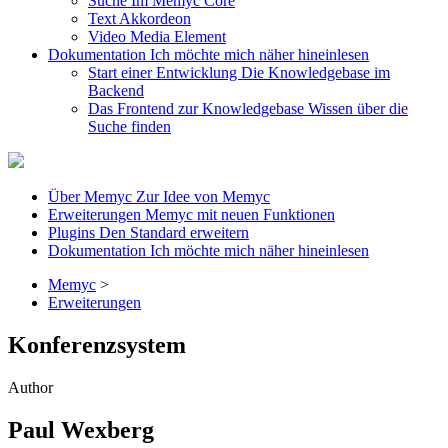
Suche
Im Memyc Core
Text
Akkordeon
Video
Media Element
Dokumentation
Ich möchte mich näher hineinlesen
Start einer Entwicklung
Die Knowledgebase im
Backend
Das Frontend zur Knowledgebase
Wissen über die
Suche finden
Über Memyc
Zur Idee von Memyc
Erweiterungen
Memyc mit neuen Funktionen
Plugins
Den Standard erweitern
Dokumentation
Ich möchte mich näher hineinlesen
Memyc
>
Erweiterungen
Konferenzsystem
Author
Paul Wexberg