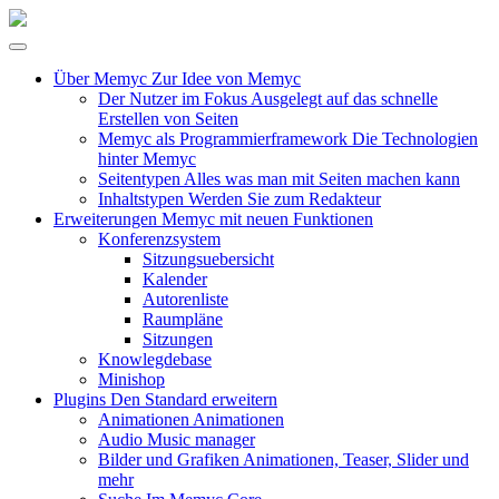
Über Memyc
Zur Idee von Memyc
Der Nutzer im Fokus
Ausgelegt auf das schnelle
Erstellen von Seiten
Memyc als Programmierframework
Die Technologien
hinter Memyc
Seitentypen
Alles was man mit Seiten machen kann
Inhaltstypen
Werden Sie zum Redakteur
Erweiterungen
Memyc mit neuen Funktionen
Konferenzsystem
Sitzungsuebersicht
Kalender
Autorenliste
Raumpläne
Sitzungen
Knowlegdebase
Minishop
Plugins
Den Standard erweitern
Animationen
Animationen
Audio
Music manager
Bilder und Grafiken
Animationen, Teaser, Slider und
mehr