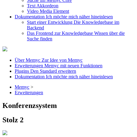
Suche
Im Memyc Core
Text
Akkordeon
Video
Media Element
Dokumentation
Ich möchte mich näher hineinlesen
Start einer Entwicklung
Die Knowledgebase im
Backend
Das Frontend zur Knowledgebase
Wissen über die
Suche finden
Über Memyc
Zur Idee von Memyc
Erweiterungen
Memyc mit neuen Funktionen
Plugins
Den Standard erweitern
Dokumentation
Ich möchte mich näher hineinlesen
Memyc
>
Erweiterungen
Konferenzsystem
Stolz 2