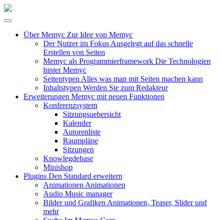
Über Memyc
Zur Idee von Memyc
Der Nutzer im Fokus
Ausgelegt auf das schnelle
Erstellen von Seiten
Memyc als Programmierframework
Die Technologien
hinter Memyc
Seitentypen
Alles was man mit Seiten machen kann
Inhaltstypen
Werden Sie zum Redakteur
Erweiterungen
Memyc mit neuen Funktionen
Konferenzsystem
Sitzungsuebersicht
Kalender
Autorenliste
Raumpläne
Sitzungen
Knowlegdebase
Minishop
Plugins
Den Standard erweitern
Animationen
Animationen
Audio
Music manager
Bilder und Grafiken
Animationen, Teaser, Slider und
mehr